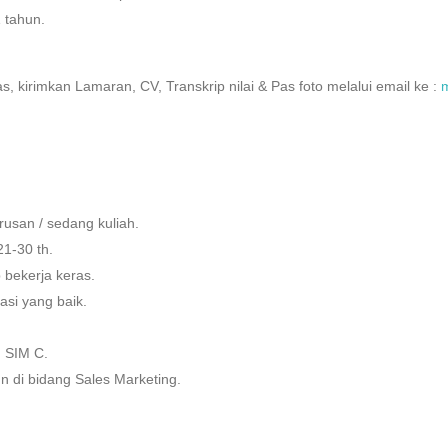
 tahun.
as, kirimkan Lamaran, CV, Transkrip nilai & Pas foto melalui email ke :
rusan / sedang kuliah.
21-30 th.
 bekerja keras.
si yang baik.
n SIM C.
n di bidang Sales Marketing.