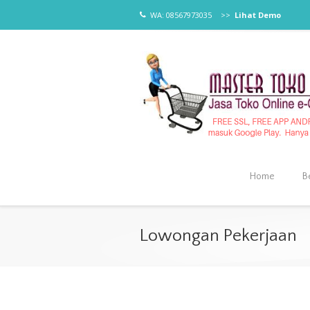
WA: 08567973035
>>
Lihat Demo
Home
B
Lowongan Pekerjaan