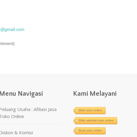
ne@gmail.com
intment)
Menu Navigasi
Kami Melayani
Peluang Usaha : Afiliasi Jasa
Bikin toko online
Toko Online
Bikin website toko online
Buat toko online
Diskon & Komisi