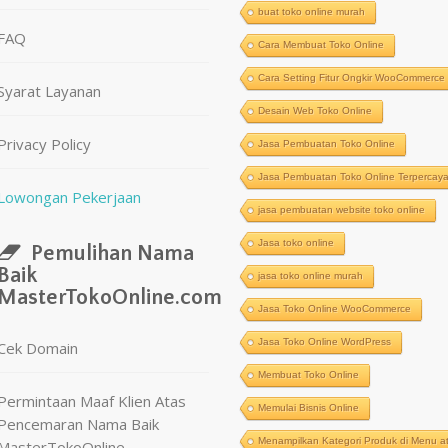
buat toko online murah
FAQ
Cara Membuat Toko Online
Cara Setting Fitur Ongkir WooCommerce
Syarat Layanan
Desain Web Toko Online
Privacy Policy
Jasa Pembuatan Toko Online
Jasa Pembuatan Toko Online Terpercay
Lowongan Pekerjaan
jasa pembuatan website toko online
Jasa toko online
Pemulihan Nama
Baik
jasa toko online murah
MasterTokoOnline.com
Jasa Toko Online WooCommerce
Jasa Toko Online WordPress
Cek Domain
Membuat Toko Online
Permintaan Maaf Klien Atas
Memulai Bisnis Online
Pencemaran Nama Baik
Menampilkan Kategori Produk di Menu a
MasterTokoOnline