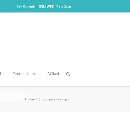
Cek Domain
BELI WEB
Peta Situs
l
Tentang Kami
Afiliasi
Home
Lowongan Pekerjaan