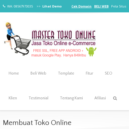
WA: 08567973035
>>
Lihat Demo
Cek Domain
BELI WEB
Peta Situs
Home
Beli Web
Template
Fitur
SEO
Klien
Testimonial
Tentang Kami
Afiliasi
Membuat Toko Online