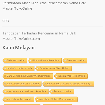
Permintaan Maaf Klien Atas Pencemaran Nama Baik
MasterTokoOnline
SEO
Tanggapan Terhadap Pencemaran Nama Baik
MasterTokoOnline.com
Kami Melayani
Bikin toko online
Bikin website toko online
Buat toko online
buat toko online murah
Cara Membuat Toko Online
Cara Setting Fitur Ongkir WooCommerce
Desain Web Toko Online
Jasa Pembuatan Toko Online
Jasa Pembuatan Toko Online Terpercaya
jasa pembuatan website toko online
Jasa toko online
jasa toko online murah
Jasa Toko Online WooCommerce