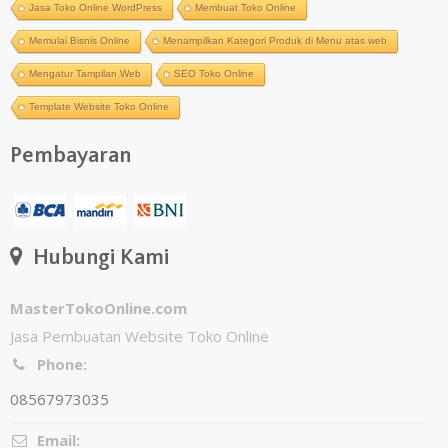
Jasa Toko Online WordPress
Membuat Toko Online
Memulai Bisnis Online
Menampilkan Kategori Produk di Menu atas web
Mengatur Tampilan Web
SEO Toko Online
Template Website Toko Online
Pembayaran
Hubungi Kami
MasterTokoOnline.com
Jasa Pembuatan Website Toko Online
Phone:
08567973035
Email: