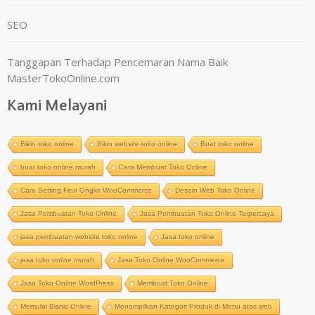
SEO
Tanggapan Terhadap Pencemaran Nama Baik
MasterTokoOnline.com
Kami Melayani
Bikin toko online
Bikin website toko online
Buat toko online
buat toko online murah
Cara Membuat Toko Online
Cara Setting Fitur Ongkir WooCommerce
Desain Web Toko Online
Jasa Pembuatan Toko Online
Jasa Pembuatan Toko Online Terpercaya
jasa pembuatan website toko online
Jasa toko online
jasa toko online murah
Jasa Toko Online WooCommerce
Jasa Toko Online WordPress
Membuat Toko Online
Memulai Bisnis Online
Menampilkan Kategori Produk di Menu atas web