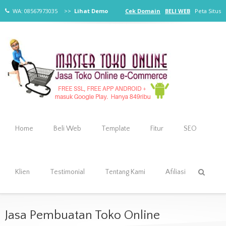
WA: 08567973035
>>
Lihat Demo
Cek Domain
BELI WEB
Peta Situs
Home
Beli Web
Template
Fitur
SEO
Klien
Testimonial
Tentang Kami
Afiliasi
Jasa Pembuatan Toko Online